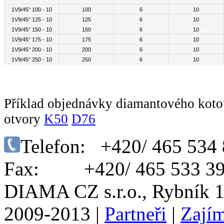
1V9/45° 100 - 10
100
6
10
1V9/45° 125 - 10
125
6
10
1V9/45° 150 - 10
150
6
10
1V9/45° 175 - 10
175
6
10
1V9/45° 200 - 10
200
6
10
1V9/45° 250 - 10
250
6
10
Příklad objednávky diamantového koto
otvory
K50
D76
Telefon: +420/ 465 534
Fax: +420/ 465 533 3
DIAMA CZ s.r.o., Rybník 1
2009-2013 |
Partneři
|
Zajím