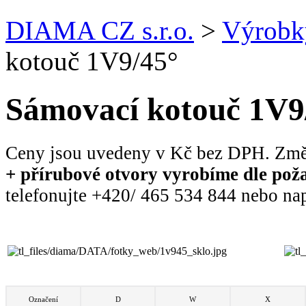
DIAMA CZ s.r.o.
>
Výrobk
kotouč 1V9/45°
Sámovací kotouč 1V9
Ceny jsou uvedeny v Kč bez DPH.
Změ
+ přírubové otvory vyrobíme dle
pož
telefonujte +420/ 465 534 844 nebo nap
Označení
D
W
X