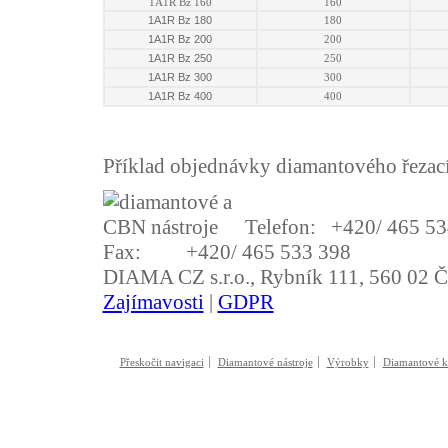
1A1R Bz 160
160
1A1R Bz 180
180
1A1R Bz 200
200
1A1R Bz 250
250
1A1R Bz 300
300
1A1R Bz 400
400
Příklad objednávky diamantového řeza
Telefon: +420/ 465 53
Fax: +420/ 465 533 398
DIAMA CZ s.r.o., Rybník 111, 560 02 Č
Zajímavosti
|
GDPR
Přeskočit navigaci
Diamantové nástroje
Výrobky
Diamantové k