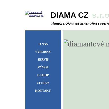
DIAMA CZ
s.r.o
VÝROBA A VÝVOJ DIAMANTOVÝCH A CBN 
O NÁS
VÝROBKY
SERVIS
VÝVOJ
E-SHOP
CENÍKY
KONTAKT