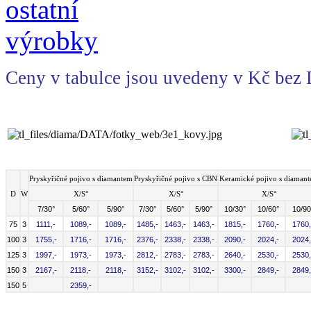
Ceny v tabulce jsou uvedeny v Kč bez
Pryskyřičné pojivo s diamantem
Pryskyřičné pojivo s CBN
Keramické pojivo s diaman
D
W
X/S°
X/S°
X/S°
7/30°
5/60°
5/90°
7/30°
5/60°
5/90°
10/30°
10/60°
10/90
75
3
1111,-
1089,-
1089,-
1485,-
1463,-
1463,-
1815,-
1760,-
1760,
100
3
1755,-
1716,-
1716,-
2376,-
2338,-
2338,-
2090,-
2024,-
2024,
125
3
1997,-
1973,-
1973,-
2812,-
2783,-
2783,-
2640,-
2530,-
2530,
150
3
2167,-
2118,-
2118,-
3152,-
3102,-
3102,-
3300,-
2849,-
2849,
150
5
2359,-