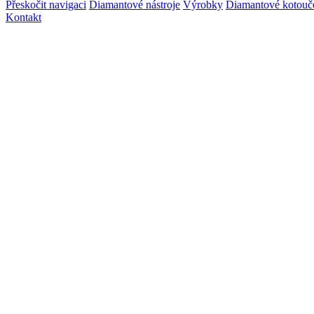
Přeskočit navigaci
Diamantové nástroje
Výrobky
Diamantové kotouč
Kontakt