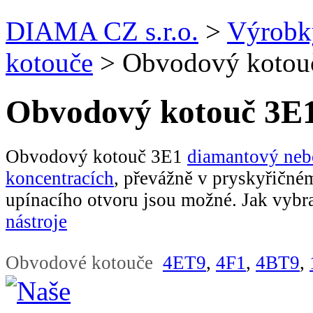
DIAMA CZ s.r.o.
>
Výrobk
kotouče
>
Obvodový kotou
Obvodový kotouč 3E
Obvodový kotouč 3E1
diamantový ne
koncentracích
, převážně v pryskyřičn
upínacího otvoru jsou možné. Jak vybr
nástroje
Obvodové kotouče
4ET9
,
4F1
,
4BT9
,